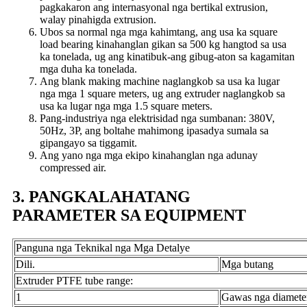
pagkakaron ang internasyonal nga bertikal extrusion,
walay pinahigda extrusion.
Ubos sa normal nga mga kahimtang, ang usa ka square
load bearing kinahanglan gikan sa 500 kg hangtod sa usa
ka tonelada, ug ang kinatibuk-ang gibug-aton sa kagamitan
mga duha ka tonelada.
Ang blank making machine naglangkob sa usa ka lugar
nga mga 1 square meters, ug ang extruder naglangkob sa
usa ka lugar nga mga 1.5 square meters.
Pang-industriya nga elektrisidad nga sumbanan: 380V,
50Hz, 3P, ang boltahe mahimong ipasadya sumala sa
gipangayo sa tiggamit.
Ang yano nga mga ekipo kinahanglan nga adunay
compressed air.
3. PANGKALAHATANG
PARAMETER SA EQUIPMENT
Panguna nga Teknikal nga Mga Detalye
Dili.
Mga butang
Extruder PTFE tube range:
1
Gawas nga diamete