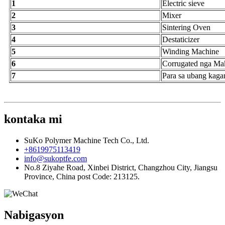
1
Electric sieve
2
Mixer
3
Sintering Oven
4
Destaticizer
5
Winding Machine
6
Corrugated nga Ma
7
Para sa ubang kaga
kontaka mi
SuKo Polymer Machine Tech Co., Ltd.
+8619975113419
info@sukoptfe.com
No.8 Ziyahe Road, Xinbei District, Changzhou City, Jiangsu
Province, China post Code: 213125.
Nabigasyon