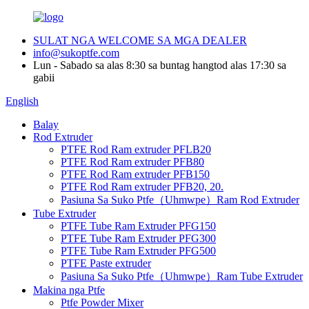
SULAT NGA WELCOME SA MGA DEALER
info@sukoptfe.com
Lun - Sabado sa alas 8:30 sa buntag hangtod alas 17:30 sa
gabii
English
Balay
Rod Extruder
PTFE Rod Ram extruder PFLB20
PTFE Rod Ram extruder PFB80
PTFE Rod Ram extruder PFB150
PTFE Rod Ram extruder PFB20, 20.
Pasiuna Sa Suko Ptfe（Uhmwpe）Ram Rod Extruder
Tube Extruder
PTFE Tube Ram Extruder PFG150
PTFE Tube Ram Extruder PFG300
PTFE Tube Ram Extruder PFG500
PTFE Paste extruder
Pasiuna Sa Suko Ptfe（Uhmwpe）Ram Tube Extruder
Makina nga Ptfe
Ptfe Powder Mixer