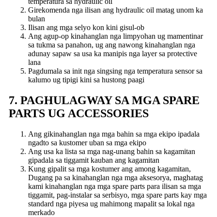
temperatura sa hydraulic oil
Girekomenda nga ilisan ang hydraulic oil matag unom ka
bulan
Ilisan ang mga selyo kon kini gisul-ob
Ang agup-op kinahanglan nga limpyohan ug mamentinar
sa tukma sa panahon, ug ang nawong kinahanglan nga
adunay sapaw sa usa ka manipis nga layer sa protective
lana
Pagdumala sa init nga singsing nga temperatura sensor sa
kalumo ug tipigi kini sa hustong paagi
7. PAGHULAGWAY SA MGA SPARE
PARTS UG ACCESSORIES
Ang gikinahanglan nga mga bahin sa mga ekipo ipadala
ngadto sa kustomer uban sa mga ekipo
Ang usa ka lista sa mga nag-unang bahin sa kagamitan
gipadala sa tiggamit kauban ang kagamitan
Kung gipalit sa mga kostumer ang among kagamitan,
Dugang pa sa kinahanglan nga mga aksesorya, maghatag
kami kinahanglan nga mga spare parts para ilisan sa mga
tiggamit, pag-instalar sa serbisyo, mga spare parts kay mga
standard nga piyesa ug mahimong mapalit sa lokal nga
merkado