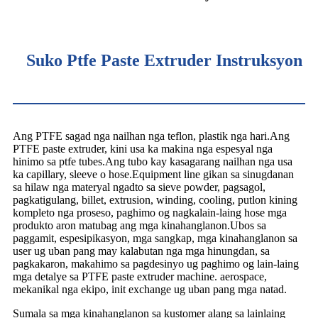
Suko Ptfe Paste Extruder Instruksyon
Ang PTFE sagad nga nailhan nga teflon, plastik nga hari.Ang
PTFE paste extruder, kini usa ka makina nga espesyal nga
hinimo sa ptfe tubes.Ang tubo kay kasagarang nailhan nga usa
ka capillary, sleeve o hose.Equipment line gikan sa sinugdanan
sa hilaw nga materyal ngadto sa sieve powder, pagsagol,
pagkatigulang, billet, extrusion, winding, cooling, putlon kining
kompleto nga proseso, paghimo og nagkalain-laing hose mga
produkto aron matubag ang mga kinahanglanon.Ubos sa
paggamit, espesipikasyon, mga sangkap, mga kinahanglanon sa
user ug uban pang may kalabutan nga mga hinungdan, sa
pagkakaron, makahimo sa pagdesinyo ug paghimo og lain-laing
mga detalye sa PTFE paste extruder machine. aerospace,
mekanikal nga ekipo, init exchange ug uban pang mga natad.
Sumala sa mga kinahanglanon sa kustomer alang sa lainlaing