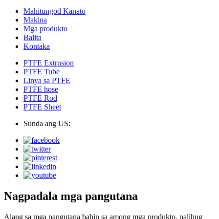
Mahitungod Kanato
Makina
Mga produkto
Balita
Kontaka
PTFE Extrusion
PTFE Tube
Linya sa PTFE
PTFE hose
PTFE Rod
PTFE Sheet
Sunda ang US:
Nagpadala mga pangutana
Alang sa mga pangutana bahin sa among mga produkto, palihug