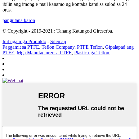
ibilin ang imong e-mail kanamo ug kontaka kami sa sulod sa 24
oras.
pangutana karon
© Copyright - 2019-2021 : Tanang Katungod Gireserba.
Init nga mga Produkto
-
Sitemap
Paggamit sa PTFE
,
Teflon Company
,
PTFE Teflon
,
Gipalapad ang
PTFE
,
Mga Manufacturer sa PTFE
,
Plastic nga Teflon
,