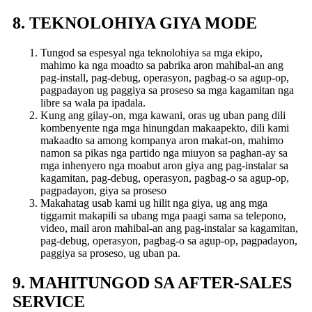
8. TEKNOLOHIYA GIYA MODE
Tungod sa espesyal nga teknolohiya sa mga ekipo,
mahimo ka nga moadto sa pabrika aron mahibal-an ang
pag-install, pag-debug, operasyon, pagbag-o sa agup-op,
pagpadayon ug paggiya sa proseso sa mga kagamitan nga
libre sa wala pa ipadala.
Kung ang gilay-on, mga kawani, oras ug uban pang dili
kombenyente nga mga hinungdan makaapekto, dili kami
makaadto sa among kompanya aron makat-on, mahimo
namon sa pikas nga partido nga miuyon sa paghan-ay sa
mga inhenyero nga moabut aron giya ang pag-instalar sa
kagamitan, pag-debug, operasyon, pagbag-o sa agup-op,
pagpadayon, giya sa proseso
Makahatag usab kami ug hilit nga giya, ug ang mga
tiggamit makapili sa ubang mga paagi sama sa telepono,
video, mail aron mahibal-an ang pag-instalar sa kagamitan,
pag-debug, operasyon, pagbag-o sa agup-op, pagpadayon,
paggiya sa proseso, ug uban pa.
9. MAHITUNGOD SA AFTER-SALES
SERVICE