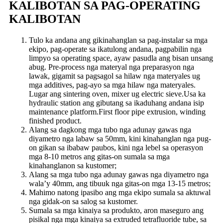
KALIBOTAN SA PAG-OPERATING
KALIBOTAN
Tulo ka andana ang gikinahanglan sa pag-instalar sa mga
ekipo, pag-operate sa ikatulong andana, pagpabilin nga
limpyo sa operating space, ayaw pasudla ang bisan unsang
abug. Pre-process nga materyal nga preparasyon nga
lawak, gigamit sa pagsagol sa hilaw nga materyales ug
mga additives, pag-ayo sa mga hilaw nga materyales.
Lugar ang sintering oven, mixer ug electric sieve.Usa ka
hydraulic station ang gibutang sa ikaduhang andana isip
maintenance platform.First floor pipe extrusion, winding
finished product.
Alang sa dagkong mga tubo nga adunay gawas nga
diyametro nga labaw sa 50mm, kini kinahanglan nga pug-
on gikan sa ibabaw paubos, kini nga lebel sa operasyon
mga 8-10 metros ang gitas-on sumala sa mga
kinahanglanon sa kustomer;
Alang sa mga tubo nga adunay gawas nga diyametro nga
wala’y 40mm, ang tibuuk nga gitas-on mga 13-15 metros;
Mahimo natong ipasibo ang mga ekipo sumala sa aktuwal
nga gidak-on sa salog sa kustomer.
Sumala sa mga kinaiya sa produkto, aron maseguro ang
pisikal nga mga kinaiya sa extruded tetrafluoride tube, sa