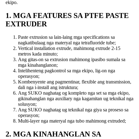
ekipo.
1. MGA FEATURES SA PTFE PASTE
EXTRUDER
Paste extrusion sa lain-laing mga specifications sa
nagkatibulaag nga materyal nga tetrafluoride tube;
Vertical installation extrude, mahimong extrude 2-15
metros kada minuto;
Ang gitas-on sa extrusion mahimong ipasibo sumala sa
mga kinahanglanon;
Intelihenteng pagkontrol sa mga ekipo, lig-on nga
operasyon;
Kombenyente ang pagmentinar, flexible ang transmission,
dali nga i-install ang istruktura;
Ang SUKO naghatag og kompleto nga set sa mga ekipo,
gikinahanglan nga auxiliary nga kagamitan ug teknikal nga
solusyon;
Ang SUKO naghatag ug teknikal nga giya sa proseso sa
operasyon;
Multi-layer nga materyal nga tubo mahimong extruded;
2. MGA KINAHANGLAN SA