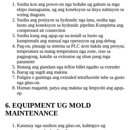
Susiha kon ang power-on nga boltahe ug gahum sa mga
ekipo managsama, ug ang koneksyon sa linya nahiuyon sa
wiring diagram.
Susiha ang posisyon sa hydraulic nga lana, susiha nga
husto ang koneksyon sa hydraulic pipeline.Kumpirma ang
compressed air connection
Susiha kung ang agup-op na-install sa husto ug
kumpirmahi ang manual nga operasyon ug pag-debug
Pag-on, pinaagi sa sistema sa PLC aron itakda ang presyur,
temperatura sa matag temperatura nga zone, oras sa
pagpugong, katulin sa extrusion ug uban pang mga
parameter
Ibutang ang giandam nga teflon billet ngadto sa extruder
Barog ug sugdi ang makina
Paligira o guntinga ang extruded tetrafluoride tube sa gusto
nga gitas-on.
Human magamit, patya ang makina ug limpyohi ang agup-
op.
6. EQUIPMENT UG MOLD
MAINTENANCE
Kanunay nga susihon ang gitas-on, kalimpyo ug