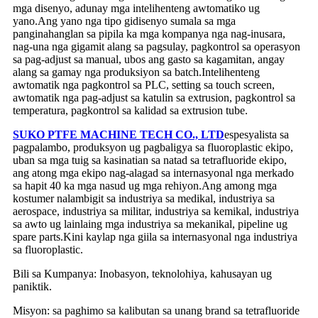
mga disenyo, adunay mga intelihenteng awtomatiko ug
yano.Ang yano nga tipo gidisenyo sumala sa mga
panginahanglan sa pipila ka mga kompanya nga nag-inusara,
nag-una nga gigamit alang sa pagsulay, pagkontrol sa operasyon
sa pag-adjust sa manual, ubos ang gasto sa kagamitan, angay
alang sa gamay nga produksiyon sa batch.Intelihenteng
awtomatik nga pagkontrol sa PLC, setting sa touch screen,
awtomatik nga pag-adjust sa katulin sa extrusion, pagkontrol sa
temperatura, pagkontrol sa kalidad sa extrusion tube.
SUKO PTFE MACHINE TECH CO., LTD
espesyalista sa
pagpalambo, produksyon ug pagbaligya sa fluoroplastic ekipo,
uban sa mga tuig sa kasinatian sa natad sa tetrafluoride ekipo,
ang atong mga ekipo nag-alagad sa internasyonal nga merkado
sa hapit 40 ka mga nasud ug mga rehiyon.Ang among mga
kostumer nalambigit sa industriya sa medikal, industriya sa
aerospace, industriya sa militar, industriya sa kemikal, industriya
sa awto ug lainlaing mga industriya sa mekanikal, pipeline ug
spare parts.Kini kaylap nga giila sa internasyonal nga industriya
sa fluoroplastic.
Bili sa Kumpanya: Inobasyon, teknolohiya, kahusayan ug
paniktik.
Misyon: sa paghimo sa kalibutan sa unang brand sa tetrafluoride