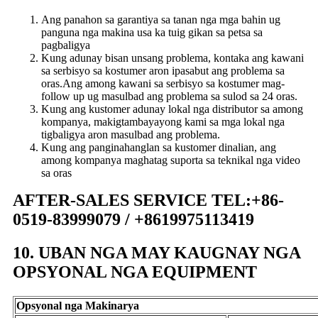
Ang panahon sa garantiya sa tanan nga mga bahin ug
panguna nga makina usa ka tuig gikan sa petsa sa
pagbaligya
Kung adunay bisan unsang problema, kontaka ang kawani
sa serbisyo sa kostumer aron ipasabut ang problema sa
oras.Ang among kawani sa serbisyo sa kostumer mag-
follow up ug masulbad ang problema sa sulod sa 24 oras.
Kung ang kustomer adunay lokal nga distributor sa among
kompanya, makigtambayayong kami sa mga lokal nga
tigbaligya aron masulbad ang problema.
Kung ang panginahanglan sa kustomer dinalian, ang
among kompanya maghatag suporta sa teknikal nga video
sa oras
AFTER-SALES SERVICE TEL:+86-
0519-83999079 / +8619975113419
10. UBAN NGA MAY KAUGNAY NGA
OPSYONAL NGA EQUIPMENT
Opsyonal nga Makinarya