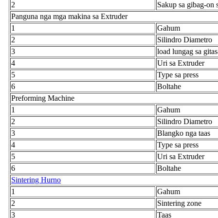
2
Sakup sa gibag-on 
Panguna nga mga makina sa Extruder
1
Gahum
2
Silindro Diametro
3
load lungag sa gita
4
Uri sa Extruder
5
Type sa press
6
Boltahe
Preforming Machine
1
Gahum
2
Silindro Diametro
3
Blangko nga taas
4
Type sa press
5
Uri sa Extruder
6
Boltahe
Sintering Hurno
1
Gahum
2
Sintering zone
3
Taas