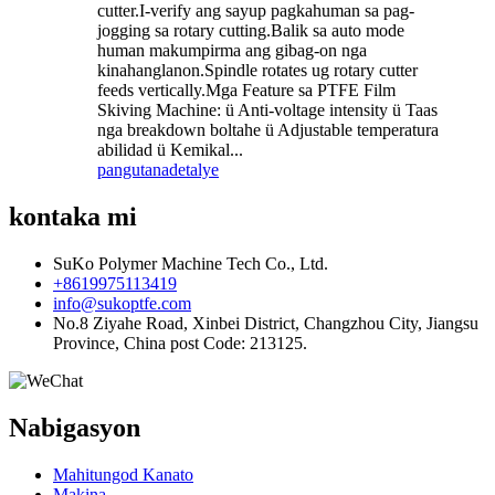
cutter.I-verify ang sayup pagkahuman sa pag-
jogging sa rotary cutting.Balik sa auto mode
human makumpirma ang gibag-on nga
kinahanglanon.Spindle rotates ug rotary cutter
feeds vertically.Mga Feature sa PTFE Film
Skiving Machine: ü Anti-voltage intensity ü Taas
nga breakdown boltahe ü Adjustable temperatura
abilidad ü Kemikal...
pangutana
detalye
kontaka mi
SuKo Polymer Machine Tech Co., Ltd.
+8619975113419
info@sukoptfe.com
No.8 Ziyahe Road, Xinbei District, Changzhou City, Jiangsu
Province, China post Code: 213125.
Nabigasyon
Mahitungod Kanato
Makina