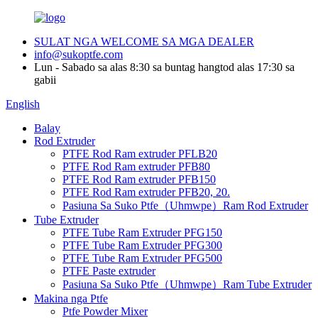
SULAT NGA WELCOME SA MGA DEALER
info@sukoptfe.com
Lun - Sabado sa alas 8:30 sa buntag hangtod alas 17:30 sa
gabii
English
Balay
Rod Extruder
PTFE Rod Ram extruder PFLB20
PTFE Rod Ram extruder PFB80
PTFE Rod Ram extruder PFB150
PTFE Rod Ram extruder PFB20, 20.
Pasiuna Sa Suko Ptfe（Uhmwpe）Ram Rod Extruder
Tube Extruder
PTFE Tube Ram Extruder PFG150
PTFE Tube Ram Extruder PFG300
PTFE Tube Ram Extruder PFG500
PTFE Paste extruder
Pasiuna Sa Suko Ptfe（Uhmwpe）Ram Tube Extruder
Makina nga Ptfe
Ptfe Powder Mixer