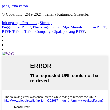
pangutana karon
© Copyright - 2019-2021 : Tanang Katungod Gireserba.
Init nga mga Produkto
-
Sitemap
Paggamit sa PTFE
,
Plastic nga Teflon
,
Mga Manufacturer sa PTFE
,
PTFE Teflon
,
Teflon Company
,
Gipalapad ang PTFE
,