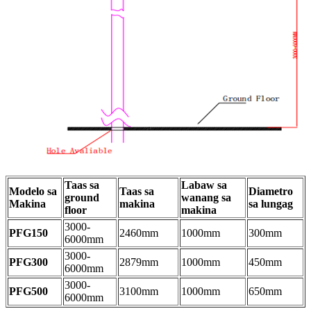
Taas sa
Labaw sa
Modelo sa
Taas sa
Diametro
ground
wanang sa
Makina
makina
sa lungag
floor
makina
3000-
PFG150
2460mm
1000mm
300mm
6000mm
3000-
PFG300
2879mm
1000mm
450mm
6000mm
3000-
PFG500
3100mm
1000mm
650mm
6000mm