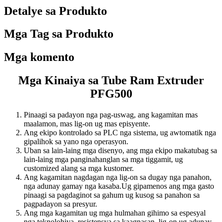
Detalye sa Produkto
Mga Tag sa Produkto
Mga komento
Mga Kinaiya sa Tube Ram Extruder
PFG500
Pinaagi sa padayon nga pag-uswag, ang kagamitan mas
maalamon, mas lig-on ug mas episyente.
Ang ekipo kontrolado sa PLC nga sistema, ug awtomatik nga
gipalihok sa yano nga operasyon.
Uban sa lain-laing mga disenyo, ang mga ekipo makatubag sa
lain-laing mga panginahanglan sa mga tiggamit, ug
customized alang sa mga kustomer.
Ang kagamitan nagdagan nga lig-on sa dugay nga panahon,
nga adunay gamay nga kasaba.Ug gipamenos ang mga gasto
pinaagi sa pagdaginot sa gahum ug kusog sa panahon sa
pagpadayon sa presyur.
Ang mga kagamitan ug mga hulmahan gihimo sa espesyal
nga teknolohiya, resistensya sa kaagnasan, lig-on ug adunay