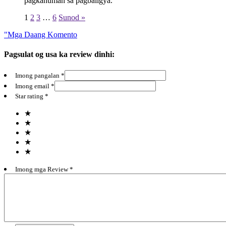
pagkahuman sa pagbaligya.
1
2
3
…
6
Sunod »
"Mga Daang Komento
Pagsulat og usa ka review dinhi:
Imong pangalan *
Imong email *
Star rating *
★
★
★
★
★
Imong mga Review *