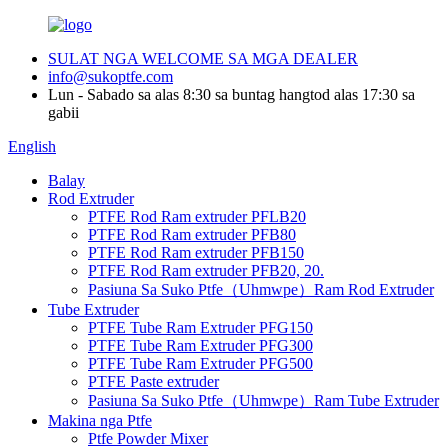
SULAT NGA WELCOME SA MGA DEALER
info@sukoptfe.com
Lun - Sabado sa alas 8:30 sa buntag hangtod alas 17:30 sa
gabii
English
Balay
Rod Extruder
PTFE Rod Ram extruder PFLB20
PTFE Rod Ram extruder PFB80
PTFE Rod Ram extruder PFB150
PTFE Rod Ram extruder PFB20, 20.
Pasiuna Sa Suko Ptfe（Uhmwpe）Ram Rod Extruder
Tube Extruder
PTFE Tube Ram Extruder PFG150
PTFE Tube Ram Extruder PFG300
PTFE Tube Ram Extruder PFG500
PTFE Paste extruder
Pasiuna Sa Suko Ptfe（Uhmwpe）Ram Tube Extruder
Makina nga Ptfe
Ptfe Powder Mixer