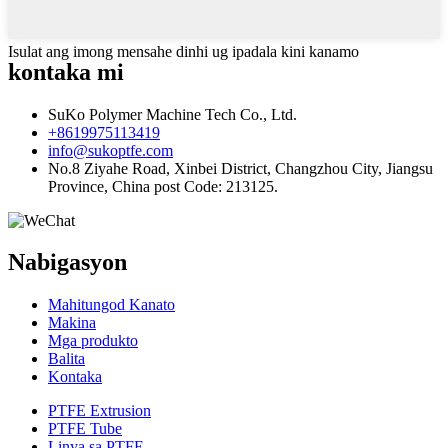
Isulat ang imong mensahe dinhi ug ipadala kini kanamo
kontaka mi
SuKo Polymer Machine Tech Co., Ltd.
+8619975113419
info@sukoptfe.com
No.8 Ziyahe Road, Xinbei District, Changzhou City, Jiangsu
Province, China post Code: 213125.
Nabigasyon
Mahitungod Kanato
Makina
Mga produkto
Balita
Kontaka
PTFE Extrusion
PTFE Tube
Linya sa PTFE