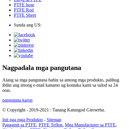
PTFE hose
PTFE Rod
PTFE Sheet
Sunda ang US:
Nagpadala mga pangutana
Alang sa mga pangutana bahin sa among mga produkto, palihug
ibilin ang imong e-mail kanamo ug kontaka kami sa sulod sa 24
oras.
pangutana karon
© Copyright - 2019-2021 : Tanang Katungod Gireserba.
Init nga mga Produkto
-
Sitemap
Paggamit sa PTFE
,
PTFE Teflon
,
Mga Manufacturer sa PTFE
,