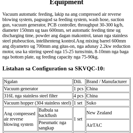
Equipment
Vacuum automatic feeding, lakip na ang compressed air reverse
blowing system, pagsugod sa feeding system, wash hose, suction
gun, vacuum generator, PCB controller, throughput 30-300 kg/h,
diameter 150mm ug taas 600mm, set automatic feeding time ug
discharging time, powder ang dagan makontrol, tanan nga stainless
steel ptubeuction, intelihenteng kontrol.Ang mixing barrel 600mm
ang diyametro ug 700mm ang gitas-on, nga adunay 2.2kw reduction
motor, usa ka stirring speed nga 15-25 turns/min, 8-10mm nga baga
nga bottom plate, ug feeding capacity nga 75-90kg.
Listahan sa Configuration sa SKVQC-10:
Ngalan
Dili.
Brand / Manufacturer
Vacuum generator
1 pcs
China
316L nga stainless steel filter
4 pcs
China
Vacuum hopper (304 stainless steel)
1 set
Suko
Balbula sa
New Zealand
Ang compressed
backflush
air reverse
1 set
Pneumatic nga
blowing system
AirTAC
sangkap