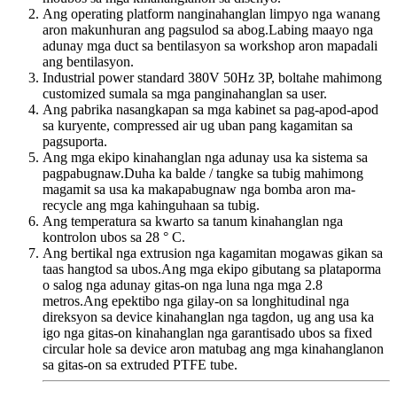
Ang operating platform nanginahanglan limpyo nga wanang
aron makunhuran ang pagsulod sa abog.Labing maayo nga
adunay mga duct sa bentilasyon sa workshop aron mapadali
ang bentilasyon.
Industrial power standard 380V 50Hz 3P, boltahe mahimong
customized sumala sa mga panginahanglan sa user.
Ang pabrika nasangkapan sa mga kabinet sa pag-apod-apod
sa kuryente, compressed air ug uban pang kagamitan sa
pagsuporta.
Ang mga ekipo kinahanglan nga adunay usa ka sistema sa
pagpabugnaw.Duha ka balde / tangke sa tubig mahimong
magamit sa usa ka makapabugnaw nga bomba aron ma-
recycle ang mga kahinguhaan sa tubig.
Ang temperatura sa kwarto sa tanum kinahanglan nga
kontrolon ubos sa 28 ° C.
Ang bertikal nga extrusion nga kagamitan mogawas gikan sa
taas hangtod sa ubos.Ang mga ekipo gibutang sa plataporma
o salog nga adunay gitas-on nga luna nga mga 2.8
metros.Ang epektibo nga gilay-on sa longhitudinal nga
direksyon sa device kinahanglan nga tagdon, ug ang usa ka
igo nga gitas-on kinahanglan nga garantisado ubos sa fixed
circular hole sa device aron matubag ang mga kinahanglanon
sa gitas-on sa extruded PTFE tube.