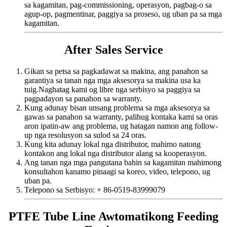
sa kagamitan, pag-commissioning, operasyon, pagbag-o sa
agup-op, pagmentinar, paggiya sa proseso, ug uban pa sa mga
kagamitan.
After Sales Service
Gikan sa petsa sa pagkadawat sa makina, ang panahon sa
garantiya sa tanan nga mga aksesorya sa makina usa ka
tuig.Naghatag kami og libre nga serbisyo sa paggiya sa
pagpadayon sa panahon sa warranty.
Kung adunay bisan unsang problema sa mga aksesorya sa
gawas sa panahon sa warranty, palihug kontaka kami sa oras
aron ipatin-aw ang problema, ug hatagan namon ang follow-
up nga resolusyon sa sulod sa 24 oras.
Kung kita adunay lokal nga distributor, mahimo natong
kontakon ang lokal nga distributor alang sa kooperasyon.
Ang tanan nga mga pangutana bahin sa kagamitan mahimong
konsultahon kanamo pinaagi sa koreo, video, telepono, ug
uban pa.
Telepono sa Serbisyo: + 86-0519-83999079
PTFE Tube Line Awtomatikong Feeding