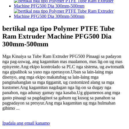
bertikal nga tipo Polymer PTFE Tube
Ram Extruder Machine PFG500 Dia
300mm-500mm
Mga Kinaiya sa Tube Ram Extruder PFG500 Pinaagi sa padayon
nga pag-uswag, ang kagamitan mas maalamon, mas lig-on ug mas
episyente.Ang ekipo kontrolado sa PLC nga sistema, ug awtomatik
nga gipalihok sa yano nga operasyon.Uban sa lain-laing mga
disenyo, ang mga ekipo makatubag sa lain-laing mga
panginahanglan sa mga tiggamit, ug customized alang sa mga
kustomer.Ang kagamitan nagdagan nga lig-on sa dugay nga
panahon, nga adunay gamay nga kasaba.Ug gipamenos ang mga
gasto pinaagi sa pagdaginot sa gahum ug kusog sa panahon sa
pagpadayon sa presyur.Ang mga kagamitan ug mga hulmahan
gihimo ...
Ipadala ang email kanamo