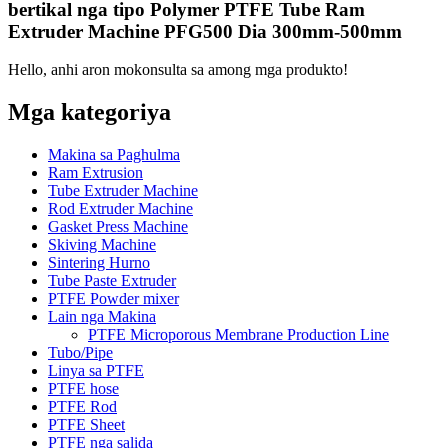
bertikal nga tipo Polymer PTFE Tube Ram
Extruder Machine PFG500 Dia 300mm-500mm
Hello, anhi aron mokonsulta sa among mga produkto!
Mga kategoriya
Makina sa Paghulma
Ram Extrusion
Tube Extruder Machine
Rod Extruder Machine
Gasket Press Machine
Skiving Machine
Sintering Hurno
Tube Paste Extruder
PTFE Powder mixer
Lain nga Makina
PTFE Microporous Membrane Production Line
Tubo/Pipe
Linya sa PTFE
PTFE hose
PTFE Rod
PTFE Sheet
PTFE nga salida