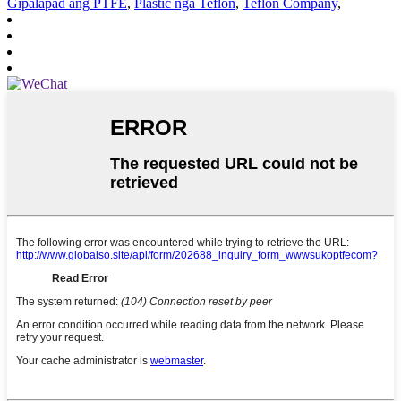
Gipalapad ang PTFE
,
Plastic nga Teflon
,
Teflon Company
,