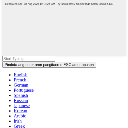
Pindota ang enter aron pangitaon o ESC aron tapuson
English
French
German
Portuguese
Spanish
Russian
Japanese
Korean
Arabic
Irish
Greek