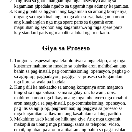
Ang lista sa gikinahanglan nga mga aksesorya alang sa
kagamitan gipadala ngadto sa tiggamit nga adunay kagamitan.
Kung gipalit sa tiggamit ang kagamitan sa among kompanya,
dugang sa mga kinahanglan nga aksesorya, hatagan namon
ang kinahanglan nga mga spare parts sa tiggamit aron
mapulihan ug ayohon ang kagamitan.Ang mga spare parts
kay standard parts ug mapalit sa lokal nga merkado.
Giya sa Proseso
Tungod sa espesyal nga teknolohiya sa mga ekipo, ang mga
kustomer mahimong moadto sa pabrika aron mahibal-an ang
bahin sa pag-install, pag-commissioning, operasyon, pagbag-o
sa agup-op, pagpadayon, paggiya sa proseso sa kagamitan
nga libre sa wala pa ipadala.
Kung dili ka makaadto sa among kompanya aron magtuon
tungod sa mga kahasol sama sa gilay-on, kawani, oras,
mahimo namon nga hikayon ang mga inhenyero nga moabut
aron maggiya sa pag-install, pag-commissioning, operasyon,
pag-ilis sa agup-op, pagmentinar, ug paggiya sa proseso sa
mga kagamitan sa ilawom. ang kasabutan sa laing partido.
Makahimo usab kami og hilit nga giya.Ang mga tiggamit
makapili sa ubang mga pamaagi sama sa telepono, video,
email, ug uban pa aron mahibal-an ang bahin sa pag-instalar