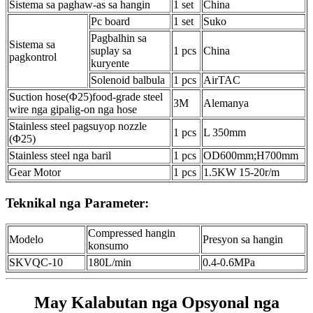
Sistema sa paghaw-as sa hangin
1 set
China
Pc board
1 set
Suko
Pagbalhin sa
Sistema sa
suplay sa
1 pcs
China
pagkontrol
kuryente
Solenoid balbula
1 pcs
AirTAC
Suction hose(Φ25)food-grade steel
3M
Alemanya
wire nga gipalig-on nga hose
Stainless steel pagsuyop nozzle
1 pcs
L 350mm
(Φ25)
Stainless steel nga baril
1 pcs
OD600mm;H700mm
Gear Motor
1 pcs
1.5KW 15-20r/m
Teknikal nga Parameter:
Compressed hangin
Modelo
Presyon sa hangin
konsumo
SKVQC-10
180L/min
0.4-0.6MPa
May Kalabutan nga Opsyonal nga