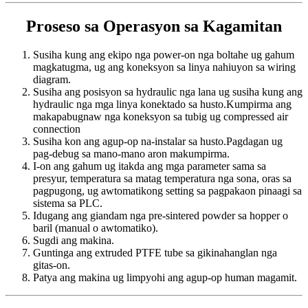
Proseso sa Operasyon sa Kagamitan
Susiha kung ang ekipo nga power-on nga boltahe ug gahum
magkatugma, ug ang koneksyon sa linya nahiuyon sa wiring
diagram.
Susiha ang posisyon sa hydraulic nga lana ug susiha kung ang
hydraulic nga mga linya konektado sa husto.Kumpirma ang
makapabugnaw nga koneksyon sa tubig ug compressed air
connection
Susiha kon ang agup-op na-instalar sa husto.Pagdagan ug
pag-debug sa mano-mano aron makumpirma.
I-on ang gahum ug itakda ang mga parameter sama sa
presyur, temperatura sa matag temperatura nga sona, oras sa
pagpugong, ug awtomatikong setting sa pagpakaon pinaagi sa
sistema sa PLC.
Idugang ang giandam nga pre-sintered powder sa hopper o
baril (manual o awtomatiko).
Sugdi ang makina.
Guntinga ang extruded PTFE tube sa gikinahanglan nga
gitas-on.
Patya ang makina ug limpyohi ang agup-op human magamit.