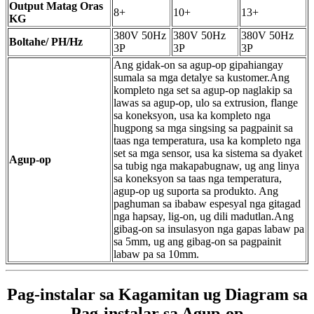
Output Matag Oras
8+
10+
13+
KG
380V 50Hz
380V 50Hz
380V 50Hz
Boltahe/ PH/Hz
3P
3P
3P
Ang gidak-on sa agup-op gipahiangay
sumala sa mga detalye sa kustomer.Ang
kompleto nga set sa agup-op naglakip sa
lawas sa agup-op, ulo sa extrusion, flange
sa koneksyon, usa ka kompleto nga
hugpong sa mga singsing sa pagpainit sa
taas nga temperatura, usa ka kompleto nga
set sa mga sensor, usa ka sistema sa dyaket
Agup-op
sa tubig nga makapabugnaw, ug ang linya
sa koneksyon sa taas nga temperatura,
agup-op ug suporta sa produkto. Ang
paghuman sa ibabaw espesyal nga gitagad
nga hapsay, lig-on, ug dili madutlan.Ang
gibag-on sa insulasyon nga gapas labaw pa
sa 5mm, ug ang gibag-on sa pagpainit
labaw pa sa 10mm.
Pag-instalar sa Kagamitan ug Diagram sa
Pag-instalar sa Agup-op