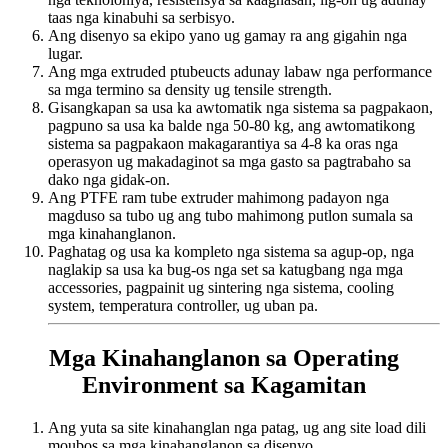
taas nga kinabuhi sa serbisyo.
Ang disenyo sa ekipo yano ug gamay ra ang gigahin nga
lugar.
Ang mga extruded ptubeucts adunay labaw nga performance
sa mga termino sa density ug tensile strength.
Gisangkapan sa usa ka awtomatik nga sistema sa pagpakaon,
pagpuno sa usa ka balde nga 50-80 kg, ang awtomatikong
sistema sa pagpakaon makagarantiya sa 4-8 ka oras nga
operasyon ug makadaginot sa mga gasto sa pagtrabaho sa
dako nga gidak-on.
Ang PTFE ram tube extruder mahimong padayon nga
magduso sa tubo ug ang tubo mahimong putlon sumala sa
mga kinahanglanon.
Paghatag og usa ka kompleto nga sistema sa agup-op, nga
naglakip sa usa ka bug-os nga set sa katugbang nga mga
accessories, pagpainit ug sintering nga sistema, cooling
system, temperatura controller, ug uban pa.
Mga Kinahanglanon sa Operating
Environment sa Kagamitan
Ang yuta sa site kinahanglan nga patag, ug ang site load dili
moubos sa mga kinahanglanon sa disenyo.