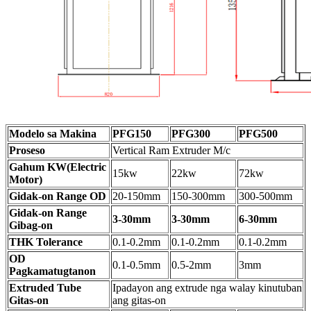
Modelo sa Makina
PFG150
PFG300
PFG500
Proseso
Vertical Ram Extruder M/c
Gahum KW(Electric
15kw
22kw
72kw
Motor)
Gidak-on Range OD
20-150mm
150-300mm
300-500mm
Gidak-on Range
3-30mm
3-30mm
6-30mm
Gibag-on
THK Tolerance
0.1-0.2mm
0.1-0.2mm
0.1-0.2mm
OD
0.1-0.5mm
0.5-2mm
3mm
Pagkamatugtanon
Extruded Tube
Ipadayon ang extrude nga walay kinutuban
Gitas-on
ang gitas-on