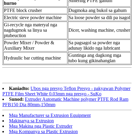
Sintering PTFE gahum
hurno
PTFE block crusher
Dugmoka ang bukol sa gahum
Electric sieve powder machine
Sa loose powder sa dili pa isagol
Gi-recycle nga materyal nga
nagdugmok sa linya sa
Dicer, washing machine, crusher
ptubeuction
Powder Mixer / Powder &
Sa pagsagol sa powder nga
Auxiliary Mixer
adunay likido nga lubricant
Guntinga ang dagkong mga
Hydraulic bar cutting machine
tubo kung gikinahanglan
Kaniadto:
Ubos nga presyo Teflon Presyo - pakyawan Polymer
PTFE Film Sheet White 0.03mm nga presyo - SuKo
Sunod:
Extruder Automatic Machine polymer PTFE Rod Ram
PFB150 Dia 80mm-150mm
Mga Manufacturer sa Extrusion Equipment
Makinarya sa Extrusion
Mga Makina nga Plastic Extruder
Mga Kompanya sa Plastic Extrusion