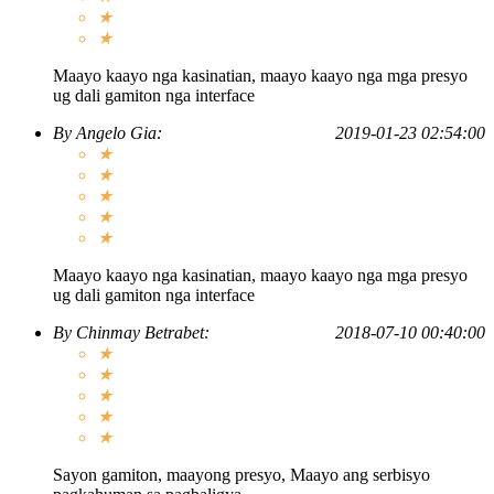
★
★
Maayo kaayo nga kasinatian, maayo kaayo nga mga presyo
ug dali gamiton nga interface
By
Angelo Gia
:
2019-01-23 02:54:00
★
★
★
★
★
Maayo kaayo nga kasinatian, maayo kaayo nga mga presyo
ug dali gamiton nga interface
By
Chinmay Betrabet
:
2018-07-10 00:40:00
★
★
★
★
★
Sayon gamiton, maayong presyo, Maayo ang serbisyo