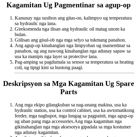
Kagamitan Ug Pagmentinar sa agup-op
Kanunay nga susihon ang gitas-on, kalimpyo ug temperatura
sa hydraulic nga lana.
Girekomenda nga ilisan ang hydraulic oil matag unom ka
bulan.
Giilisan ang gisul-ob nga mga selyo sa tukmang panahon.
Ang agup-op kinahanglan nga limpyohan ug mamentinar sa
panahon, ug ang nawong kinahanglan nga adunay sapaw sa
usa ka manipis nga layer sa protective lana.
Pag-amping sa pagdumala sa sensor sa temperatura sa heating
coil, ug tipigi kini sa hustong paagi.
Deskripsyon sa Mga Kagamitan Ug Spare
Parts
Ang mga ekipo gilangkuban sa nag-unang makina, usa ka
hydraulic station, usa ka control cabinet, usa ka awtomatikong
feeder, mga naghupot, mga lungag sa pagpainit, mga agup-op
ug uban pang mga accessories.Ang mga kagamitan nga
gikinahanglan nga mga aksesorya gipadala sa mga kostumer
nga adunay kagamitan.