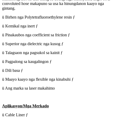
convoluted hose makapuno sa usa ka hinungdanon kaayo nga
gintang.
ü Birhen nga Polytetrafluoroethylene resin ƒ
ü Kemikal nga inert ƒ
ü Pinakaubos nga coefficient sa friction ƒ
ü Superior nga dielectric nga kusog ƒ
ü Talagsaon nga pagsukol sa kainit ƒ
ü Pagpalong sa kaugalingon ƒ
ü Dili basa ƒ
ü Maayo kaayo nga flexible nga kinabuhi ƒ
ü Ang marka sa laser makahimo
Aplikasyon/Mga Merkado
ü Cable Liner ƒ