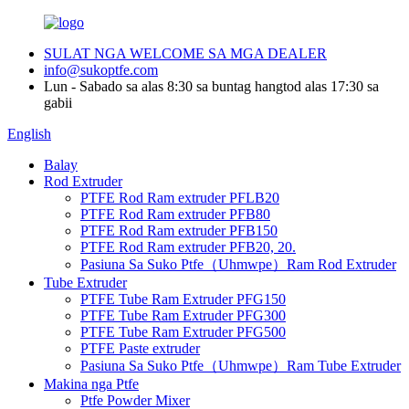
SULAT NGA WELCOME SA MGA DEALER
info@sukoptfe.com
Lun - Sabado sa alas 8:30 sa buntag hangtod alas 17:30 sa
gabii
English
Balay
Rod Extruder
PTFE Rod Ram extruder PFLB20
PTFE Rod Ram extruder PFB80
PTFE Rod Ram extruder PFB150
PTFE Rod Ram extruder PFB20, 20.
Pasiuna Sa Suko Ptfe（Uhmwpe）Ram Rod Extruder
Tube Extruder
PTFE Tube Ram Extruder PFG150
PTFE Tube Ram Extruder PFG300
PTFE Tube Ram Extruder PFG500
PTFE Paste extruder
Pasiuna Sa Suko Ptfe（Uhmwpe）Ram Tube Extruder
Makina nga Ptfe
Ptfe Powder Mixer