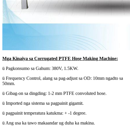
Mga Kinaiya sa Corrugated PTFE Hose Making Machine:
ü Pagkonsumo sa Gahum: 380V, 1.5KW.
ü Frequency Control, alang sa pag-adjust sa OD: 10mm ngadto sa
50mm.
ü Gibag-on sa dingding: 1-2 mm PTFE convoluted hose.
ü Imported nga sistema sa pagpainit gigamit.
ü pagpainit temperatura katukma: + -1 degree.
ü Ang usa ka tawo makaandar ug duha ka makina.