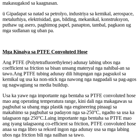
makasugakod sa kaagnasan.
ü Gipadapat sa natad sa petrolyo, industriya sa kemikal, aerospace,
metalurhiya, elektrisidad, gas, bilding, mekanikal, konstruksyon,
puthaw ug asero, paghimog papel, panapton, tambal, pagkaon ug
mga sudlanan ug uban pa.
Mga Kinaiya sa PTFE Convoluted Hose
Ang PTFE (Polytetrafluorethylene) adunay labing ubos nga
coefficient sa friction sa bisan unsang materyal nga nahibal-an sa
tawo.Ang PTFE tubing adunay dili hitupngan nga pagsukol sa
kemikal ug usa ka non-stick nga nawong nga nagpadali sa pag-agos
ug nagwagtang sa media buildup.
Usa ka yawe nga importante nga bentaha sa PTFE convoluted hose
mao ang operating temperatura range, kini dali nga makagawas sa
pagbuhat sa ubang mga plastik nga engineering pinaagi sa
makahimo sa pagbuhat sa padayon nga sa-250°C, ngadto sa usa ka
talagsaon nga 250°C.Laing importante nga bentaha sa PTFE mao
ang iyang talagsaong co-efficient sa friction, PTFE convoluted hose
anaa sa mga libro sa rekord ingon nga adunay usa sa mga labing
ubos nga friction bili nga nailhan sa tawo.