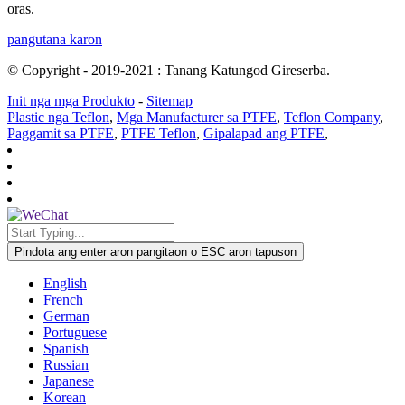
oras.
pangutana karon
© Copyright - 2019-2021 : Tanang Katungod Gireserba.
Init nga mga Produkto
-
Sitemap
Plastic nga Teflon
,
Mga Manufacturer sa PTFE
,
Teflon Company
,
Paggamit sa PTFE
,
PTFE Teflon
,
Gipalapad ang PTFE
,
Pindota ang enter aron pangitaon o ESC aron tapuson
English
French
German
Portuguese
Spanish
Russian
Japanese
Korean