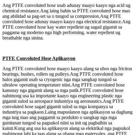
Ang PTFE convoluted hose usab adunay maayo kaayo nga acid ug
chemical resistance.Ang laing bahin sa PTFE convoluted hose mao
ang abilidad sa pag-set sa o tungod sa compression.Ang PTFE
convoluted hose adunay maayo kaayo nga electrical resistance.Ang
PTFE convoluted hose kay water repellent ug sagad gigamit sa
paggama ug moderno nga high performing, water repellent ug
breathable nga sinina.
PTFE Convoluted Hose Aplikasyon
Ang PTFE convoluted hose maayo kaayo alang sa ubos nga friction
bearings, bushes, rollers ug pulleys.Ang PTFE convoluted hose
halos gigamit usab sa cryogenic nga mga sangkap tungod sa
ultralow operating temperature niini.Ang PTFE convoluted hose
kanunay nga gigamit alang sa mga patik.PTFE convoluted hose
nahimong usa ka importante kaayo nga engineering plastic nga
gigamit sulod sa aerospace industriya ug aeronautics.Ang PTFE
convoluted hose sagad gigamit sulod sa mga kompanya sa
industriya sa pagkaon.Laing mapuslanon nga aplikasyon sa daghang
mga tuig mao ang paggamit sa produkto o sangkap nga mga
gunitanan tungod sa pagsukol niini sa init ug pagbalhin sa
kainit.Kung ang usa ka aplikasyon alang sa elektrikal nga pagsukol
mahimong labi ka taas alang sa ubang mga materyales, ang PTFE