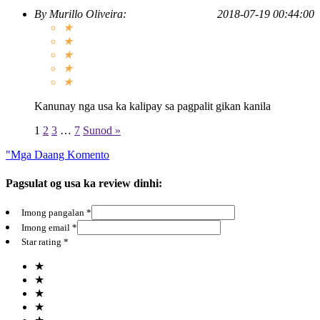
By
Murillo Oliveira
:
2018-07-19 00:44:00
★
★
★
★
★
Kanunay nga usa ka kalipay sa pagpalit gikan kanila
1
2
3
…
7
Sunod »
"Mga Daang Komento
Pagsulat og usa ka review dinhi:
Imong pangalan *
Imong email *
Star rating *
★
★
★
★