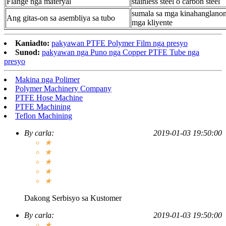
Flange nga materyal
stainless steel o carbon steel
sumala sa mga kinahanglanon
Ang gitas-on sa asembliya sa tubo
mga kliyente
Kaniadto:
pakyawan PTFE Polymer Film nga presyo
Sunod:
pakyawan nga Puno nga Copper PTFE Tube nga
presyo
Makina nga Polimer
Polymer Machinery Company
PTFE Hose Machine
PTFE Machining
Teflon Machining
By
carla
:
2019-01-03 19:50:00
★
★
★
★
★
Dakong Serbisyo sa Kustomer
By
carla
:
2019-01-03 19:50:00
★