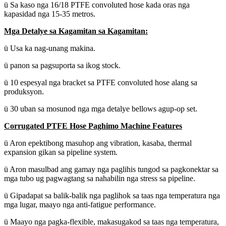
ü Sa kaso nga 16/18 PTFE convoluted hose kada oras nga
kapasidad nga 15-35 metros.
Mga Detalye sa Kagamitan sa Kagamitan:
ü Usa ka nag-unang makina.
ü panon sa pagsuporta sa ikog stock.
ü 10 espesyal nga bracket sa PTFE convoluted hose alang sa
produksyon.
ü 30 uban sa mosunod nga mga detalye bellows agup-op set.
Corrugated PTFE Hose Paghimo Machine Features
ü Aron epektibong masuhop ang vibration, kasaba, thermal
expansion gikan sa pipeline system.
ü Aron masulbad ang gamay nga paglihis tungod sa pagkonektar sa
mga tubo ug pagwagtang sa nahabilin nga stress sa pipeline.
ü Gipadapat sa balik-balik nga paglihok sa taas nga temperatura nga
mga lugar, maayo nga anti-fatigue performance.
ü Maayo nga pagka-flexible, makasugakod sa taas nga temperatura,