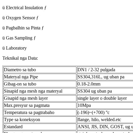
ü Electrical Insulation ƒ
ü Oxygen Sensor ƒ
ü Pagbalhin sa Pinta ƒ
ü Gas Sampling ƒ
ü Laboratory
Teknikal nga Data:
Diametro sa tubo
DN1 / 2-32 pulgada
Materyal nga Pipe
SS304,316L, ug uban pa
Gibag-on sa tubo
0.18-2.0mm
Sinapid nga mesh nga materyal
SS304 ug uban pa
Gisapid nga mesh layer
single layer o double layer
Max.presyur sa pagmata
10Mpa
Temperatura sa pagtrabaho
(-196)~(+700) °c
Type sa koneksyon
flange, hilo, welded.etc
Estandard
ANSI, JIS, DIN, GOST, ug 