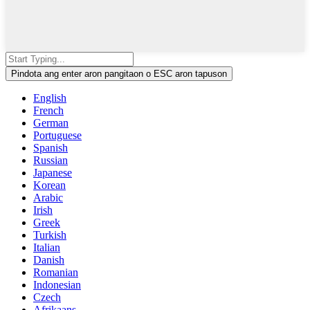
Pindota ang enter aron pangitaon o ESC aron tapuson
English
French
German
Portuguese
Spanish
Russian
Japanese
Korean
Arabic
Irish
Greek
Turkish
Italian
Danish
Romanian
Indonesian
Czech
Afrikaans