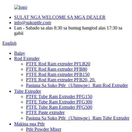
SULAT NGA WELCOME SA MGA DEALER
info@sukoptfe.com
Lun - Sabado sa alas 8:30 sa buntag hangtod alas 17:30 sa
gabii
English
Balay
Rod Extruder
PTFE Rod Ram extruder PFLB20
PTFE Rod Ram extruder PFB80
PTFE Rod Ram extruder PFB150
PTFE Rod Ram extruder PFB20, 20.
Pasiuna Sa Suko Ptfe（Uhmwpe）Ram Rod Extruder
Tube Extruder
PTFE Tube Ram Extruder PFG150
PTFE Tube Ram Extruder PFG300
PTFE Tube Ram Extruder PFG500
PTFE Paste extruder
Pasiuna Sa Suko Ptfe（Uhmwpe）Ram Tube Extruder
Makina nga Ptfe
Ptfe Powder Mixer