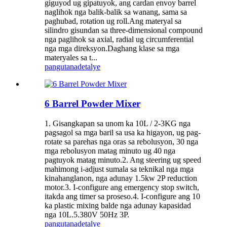
giguyod ug gipatuyok, ang cardan envoy barrel
naglihok nga balik-balik sa wanang, sama sa
paghubad, rotation ug roll.Ang materyal sa
silindro gisundan sa three-dimensional compound
nga paglihok sa axial, radial ug circumferential
nga mga direksyon.Daghang klase sa mga
materyales sa t...
pangutana
detalye
6 Barrel Powder Mixer
1. Gisangkapan sa unom ka 10L / 2-3KG nga
pagsagol sa mga baril sa usa ka higayon, ug pag-
rotate sa parehas nga oras sa rebolusyon, 30 nga
mga rebolusyon matag minuto ug 40 nga
pagtuyok matag minuto.2. Ang steering ug speed
mahimong i-adjust sumala sa teknikal nga mga
kinahanglanon, nga adunay 1.5kw 2P reduction
motor.3. I-configure ang emergency stop switch,
itakda ang timer sa proseso.4. I-configure ang 10
ka plastic mixing balde nga adunay kapasidad
nga 10L.5.380V 50Hz 3P.
pangutana
detalye