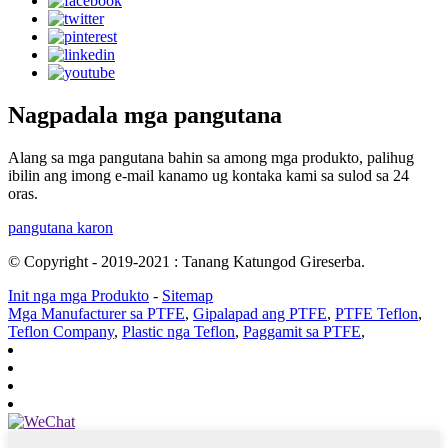
Nagpadala mga pangutana
Alang sa mga pangutana bahin sa among mga produkto, palihug
ibilin ang imong e-mail kanamo ug kontaka kami sa sulod sa 24
oras.
pangutana karon
© Copyright - 2019-2021 : Tanang Katungod Gireserba.
Init nga mga Produkto
-
Sitemap
Mga Manufacturer sa PTFE
,
Gipalapad ang PTFE
,
PTFE Teflon
,
Teflon Company
,
Plastic nga Teflon
,
Paggamit sa PTFE
,