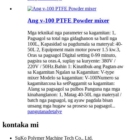
Ang v-100 PTFE Powder mixer
Mga teknikal nga parameter sa kagamitan: 1,
Pagsagol sa total nga gidaghanon sa baril nga
100L, Kapasidad sa pagdumala sa materyal: 40-
50L 2, Equipment main motor power 1.5 kw.3,
Oras sa pagsagol Digital setting 0-99 minuto,
pagsira sa oras.4, suplay sa kuryente: 380V /
220V / 50Hz.Bahin 1: Kinatibuk-ang Pagtan-aw
sa Kagamitan Ngalan sa Kagamitan: V-type
mixer Modelo sa kagamitan: V-100Numero sa
kagamitan:usa ka setPaggamit sa kagamitan:
Alang sa pagsagol sa pulbos Panguna nga mga
kinahanglanon: 1, Matag 40-50L nga materyal /
batch nga pagsagol, ug ayaw pagdala bisan
unsang mga hugaw sa proseso sa pagsagol...
pangutana
detalye
kontaka mi
SuKo Polymer Machine Tech Co., Ltd.